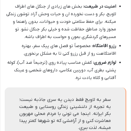
امنیت در طبیعت:
بخش های زیادی از جنگل های اطراف
لاویج، بکر و دست نخورده ان و حیات وحش آزاد توشون زندگی
میکنه. برای حفظ سلامتی خودت و حیوانات، بدون راهنما و
مجوز وارد مناطق حفاظت شده و خیلی بکر جنگل نشو. تو
مسیرهای گردشگری بمون و حواست به اطراف باشه.
رزرو اقامتگاه:
مخصوصاً تو فصل های پیک سفر، بهتره
اقامتگاهت رو از قبل رزرو کنی تا به مشکل برنخوری.
لوازم ضروری:
کفش مناسب پیاده روی (ترجیحاً ضد آب)، کوله
پشتی، بطری آب، دوربین عکاسی، داروهای شخصی و عینک
آفتابی و کلاه یادت نره.
سفر به لاویج فقط دیدن یه سری جاذبه نیست؛
یه تجربه از دلنشینی زندگی روستایی و طبیعت
بکر ایرانه. اینجا می تونی با مردم محلی مهربون
معاشرت کنی و از آرامشی که تو شهرها کمتر پیدا
میشه، لذت ببری.