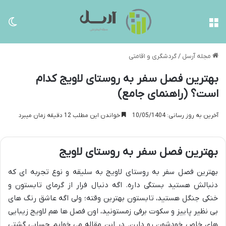
منو
تغی
مجله آرسل
/
گردشگری و اقامتی
بهترین فصل سفر به روستای لاویج کدام
است؟ (راهنمای جامع)
آخرین به روز رسانی: 10/05/1404
خواندن این مطلب 12 دقیقه زمان میبرد
بهترین فصل سفر به روستای لاویج
بهترین فصل سفر به روستای لاویج به سلیقه و نوع تجربه ای که
دنبالش هستید بستگی داره. اگه دنبال فرار از گرمای تابستون و
خنکی جنگل هستید، تابستون بهترین وقته؛ ولی اگه عاشق رنگ های
بی نظیر پاییز و سکوت برفی زمستونید، اون فصل ها هم لاویج زیبایی
های خاص خودشون رو دارن. در این مقاله می خوایم حسابی گشتی