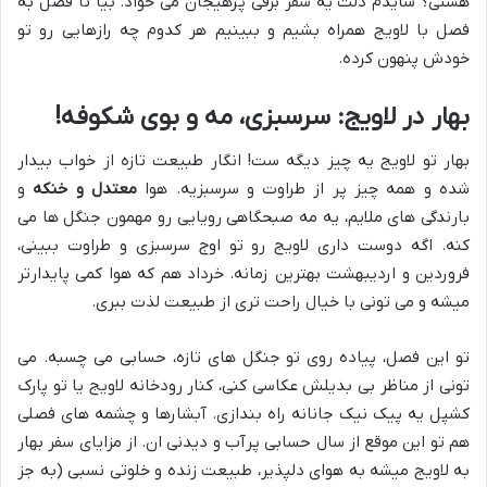
هستی؟ شایدم دلت یه سفر برفی پرهیجان می خواد. بیا تا فصل به
فصل با لاویج همراه بشیم و ببینیم هر کدوم چه رازهایی رو تو
خودش پنهون کرده.
بهار در لاویج: سرسبزی، مه و بوی شکوفه!
بهار تو لاویج یه چیز دیگه ست! انگار طبیعت تازه از خواب بیدار
شده و همه چیز پر از طراوت و سرسبزیه. هوا
معتدل و خنکه
و
بارندگی های ملایم، یه مه صبحگاهی رویایی رو مهمون جنگل ها می
کنه. اگه دوست داری لاویج رو تو اوج سرسبزی و طراوت ببینی،
فروردین و اردیبهشت بهترین زمانه. خرداد هم که هوا کمی پایدارتر
میشه و می تونی با خیال راحت تری از طبیعت لذت ببری.
تو این فصل، پیاده روی تو جنگل های تازه، حسابی می چسبه. می
تونی از مناظر بی بدیلش عکاسی کنی، کنار رودخانه لاویج یا تو پارک
کشپل یه پیک نیک جانانه راه بندازی. آبشارها و چشمه های فصلی
هم تو این موقع از سال حسابی پرآب و دیدنی ان. از مزایای سفر بهار
به لاویج میشه به هوای دلپذیر، طبیعت زنده و خلوتی نسبی (به جز