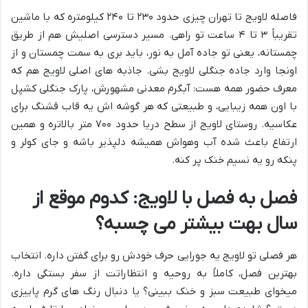
فاصله لاویج تا تهران چیزی حدود ۲۳۰ تا ۲۴۰ کیلومتره که با ماشین
تقریباً ۳ تا ۴ ساعت تو راهی. مسیر دسترسی اصلیش هم از طریق
چمستانه، یعنی تو جاده آمل به نور، باید بری به سمت چمستان و از
اونجا وارد جاده جنگلی لاویج بشی. جاذبه های اصلی لاویج هم که
معرف حضور همه هست: آبگرم معدنی مشهورش، پارک جنگلی کشپل
با اون همه زیبایی، و طبیعتی که هر گوشه اش یه قاب قشنگ برای
عکاسیه. روستای لاویج از سطح دریا حدود ۷۰۰ متر بالاتره و همین
ارتفاع باعث شده آب وهواش همیشه دلپذیر باشه و جای کولر و
پنکه رو یه نسیم خنک پر کنه.
فصل به فصل با لاویج: کدوم موقع از
سال بهت بیشتر می چسبه؟
هر فصلی تو لاویج یه جورایی حرف خودش رو برای گفتن داره. انتخاب
بهترین فصل، کاملاً به روحیه و انتظاراتت از سفر بستگی داره.
میخوای طبیعت سبز و خنک ببینی؟ یا دنبال رنگ های گرم پاییزی