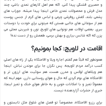
و حصیری قشنگی پیدا کنی. اگه هم اهل کارهای نمدی باشی، چند
مدل فرش و محصولات نمدی خاص اینجا پیدا میشه. جوراب های
پشمی بلند، کفش روفرشی چرمی و لباس های گرم از جنس پوست
هم از سوغاتی های جالبی هستن که میتونی برای خودت یا دوستات
ببری. بعضی اوقات هم نونوایی های لاویج، نون و شیرینی محلی می
پزن که اگه شانس بیاری و بهش برسی، طعمش رو از دست نده!
اقامت در لاویج: کجا بمونیم؟
همونطور که قبلاً هم گفتم، اجاره ویلا و اقامتگاه یکی از راه های اصلی
کسب درآمد مردم لاویجه. پس نگران جا برای موندن نباش. اینجا
هم ویلاهای لوکس و مدرن هست، هم سوئیت های ارزون تر و
اقامتگاه های بوم گردی که حال و هوای روستایی دارن. مهم اینه که
معمولاً تمیز و با امکانات خوبن و به خاطر هوای خنک و تمیز اینجا،
خبری از حشرات آزاردهنده نیست.
برای رزرو اقامتگاه، مخصوصاً تو فصل های شلوغ مثل تابستون و