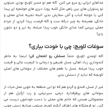
غذاهای ایرانی رو سرو می کنن. اگه هم تو مسیر لاویج بودی، میتونی
تو رستوران های بین راهی مثل کلبه پویا، دیزی های خوشمزه ای پیدا
کنی یا جوجه کباب و آش سفارش بدی. البته تجربه غذای محلی و
خانگی، همیشه یه چیز دیگه ست و اگه فرصت پیدا کردی، از مردم
محلی بپرسی کجا غذای خانگی خوب پیدا میشه، یه تیر و دو نشون
زدی!
سوغات لاویج: چی با خودت بیاری؟
اگه اومدی لاویج، حتماً
عسلش رو امتحان کن
! اینجا به خاطر
کندوداری زیاد اهالی، عسل طبیعی و درمانی با کیفیت عالی و قیمت
خوب پیدا میشه. عسل با طعم های مختلف، از سوغاتی های اصلی
لاویجه که نباید از دستش بدی.
غیر از عسل، فندق و گردو هم که تو این منطقه به خوبی عمل میاد، از
سوغاتی های پرطرفداره. ترشی، سیرترشی، و رب ازگیل هم از
محصولاتی هستن که خانم های محلی با دست خودشون درست می
کنن. تو فروشگاه های اطراف آبگرم لاویج، میتونی صنایع دستی چوبی