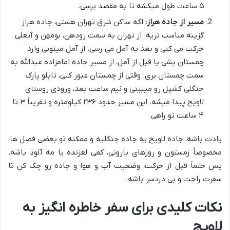
۵ ساعت طول میکشه تا به مقصد برسی.
مسیر از جاده هراز:
اگه ساکن شرق تهران هستی، جاده هراز
گزینه مناسب تریه. از تهران به سمت رودهن، بومهن و آبعلی
حرکت می کنی و بعد به آمل می رسی. از آمل میتونی وارد
چمستان بشی یا قبل از آمل، از مسیر جاده امامزاده عبدالله به
سمت چمستان بری. وقتی از چمستان عبور کنی، تابلو پارک
جنگلی کشپل رو میبینی و نیم ساعت بعد، ورودی روستای
لاویج پیدا میشه. این مسیر حدود ۲۳۶ کیلومتره و تقریباً ۳ تا
۴ ساعت تو راهی.
یادت باشه، جاده لاویج یه جاده جنگلیه و ممکنه تو بعضی فصل ها،
مخصوصاً زمستون و روزهای بارونی، کمی لغزنده یا مه آلود باشه.
پس حتماً قبل از حرکت، وضعیت آب و هوا و جاده رو چک کن تا
سفرت راحت و بی دردسر باشه.
نکات کلیدی برای سفر خاطره انگیز به
لاویج