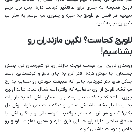
لاویج همیشه یه چیزی برای غافلگیر کردنت داره. پس بزن بریم
ببینیم هر فصل تو لاویج چه خبره و چطوری می تونیم یه سفر بی
نظیر رو تجربه کنیم.
لاویج کجاست؟ نگین مازندران رو
بشناسیم!
روستای لاویج، این بهشت کوچک مازندران، تو شهرستان نور، بخش
چمستان، جا خوش کرده. فکر کن یه جای دنج و کوهستانی، وسط
جنگل های بکر هیرکانی، جایی که طبیعت خودش رو حسابی به رخ
می کشه. لاویج از اون جاهاییه که وقتی اسم شمال میاد، شاید اولین
چیزی نباشه که به ذهنت می رسه، ولی مطمئن باش اگه یه بار پات
به اینجا باز بشه، عاشقش میشی و دیگه دلت نمی خواد ازش دل
بکنی! آب و هواش به خاطر موقعیت کوهستانی و جنگلی اش، با
مناطق ساحلی مازندران حسابی فرق داره و همین تفاوت، لاویج رو
خاص و دوست داشتنی کرده.