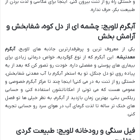
و خستگی راه رو از تنت بیرون کنی. اینجا برای عکاسی و لذت بردن از
طبیعت بکر، حرف نداره.
آبگرم لاویج: چشمه ای از دل کوه، شفابخش و
آرامش بخش
یکی از معروف ترین و پرطرفدارترین جاذبه های لاویج،
آبگرم
معدنیشه
. این آبگرم که از نوع گوگردیه، خواص درمانی زیادی برای
بیماری های پوستی و مفصلی داره. خودت رو تصور کن که بعد از یه
پیاده روی تو دل جنگل، تو یه استخر آبگرم با آب معدنی شفابخش،
خستگی رو از تنت به در می کنی! اینجا چند تا مرکز آبگرم خصوصی و
عمومی هست که می تونی از امکاناتشون استفاده کنی و حسابی
ریلکس بشی. بهترین زمان بازدید از آبگرم، به نظر خیلی ها تو فصل
های خنک تر ساله تا لذت گرمای آب در هوای سرد رو حسابی تجربه
کنی.
فیل سنگی و رودخانه لاویج: طبیعت گردی