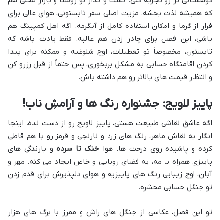
کوهستانی تر رو تجربه کنی. گشت و گذار تو روستا و بازار محلی هم
که همیشه لذت بخشه. مزیت اصلی سفر تابستونی، هوای عالی برای
فرار از گرما و امکان استفاده کامل از آبگرمه. اگه اهل کمپینگ هم
باشی، این فصل برای چادر زدن هم عالیه. فقط یادت باشه که
تابستون، مخصوصاً تو تعطیلات، اوج شلوغیه و ممکنه برای پیدا
کردن اقامتگاه حسابی به مشکل بربخوری، پس حتماً از قبل رزرو کن
و انتظار قیمت های بالاتر رو هم داشته باش.
پاییز لاویج: جشنواره رنگ ها و آرامشِ ناب!
اگه عاشق نقاشی طبیعت هستی، پاییز لاویج رو از دست نده. اینجا
انگار یه نقاش ماهر، رنگ های زرد و نارنجی و قرمز رو با هم قاطی
کرده و پاشیده روی درخت ها. هوا
خنک تا سرده
و بارندگی های
پاییزی همراه با مه، یه فضای رویایی و خاص ایجاد می کنه. مهر و
آبان، اوج زیبایی رنگ های پاییزیه و هوای دلپذیرش برای قدم زدن
تو جنگل حسابی محشره.
تو این فصل، عکاسی از جنگل های راش و ممرز با برگ های هزار