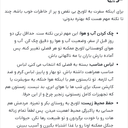
برای اینکه سفرت به لاویج بی نقص و پر از خاطرات خوب باشه، چند
تا نکته مهم هست که بهتره بدونی:
چک کردن آب و هوا:
این مهم ترین نکته ست. حداقل یکی دو
روز قبل از سفر، وضعیت آب و هوا رو دقیق چک کن. آب و
هوای کوهستانی لاویج ممکنه تو هر فصلی تغییر کنه، پس
آماده بارش باران یا مه ناگهانی باش.
لباس مناسب:
بسته به فصلی که انتخاب می کنی، لباس
مناسب همراهت داشته باش. تو بهار و پاییز، لباس گرم و ضد
آب لازمه. تو تابستون هم با اینکه هوا خنکه، یه سویشرت یا
کاپشن سبک برای شب ها یا هوای ابری، بد نیست. زمستون هم
که تجهیزات کامل زمستونی، زنجیر چرخ و از این حرفا.
حفظ محیط زیست:
لاویج یه روستای بکر و تمیزه. مردمش هم
حسابی به پاکیزگی محیط اهمیت میدن. پس لطفاً تمام زباله
هات رو با خودت برگردون و تو طبیعت رها نکن. حیوانات
جنگل ممکنه اونا رو با غذا اشتباه بگیرن و آسیب ببینن.