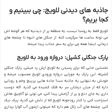
جاذبه های دیدنی لاویج: چی ببینیم و
کجا بریم؟
لاویج فقط یه روستا نیست، یه منطقه پر از دیدنیه که هر گوشه اش
می تونه ساعت ها سرگرمت کنه. از جنگل های انبوه تا چشمه های
درمانی، اینجا همه چی برای یه سفر جذاب پیدا میشه.
پارک جنگلی کشپل: دروازه ورود به لاویج
نخستین جایی که برای رسیدن به لاویج ازش رد میشی، پارک جنگلی
کشپله. این پارک یه جورایی دروازه ورودی لاویج محسوب میشه و
خودش به تنهایی یه جاذبه ست! جاده هایی پرپیچ وخم و رویایی
داره که از میان درختان سر به فلک کشیده می گذره. اگه دوست
داری یه جای دنج و پر از آرامش پیدا کنی، می تونی تو آلاچیق هاش
استراحت کنی یا کنار رودخونه لاویج که از دلش می گذره، پیک نیک
کنی. چشمه های آب زلال هم داره که میتونی ازشون آب گوارا برداری