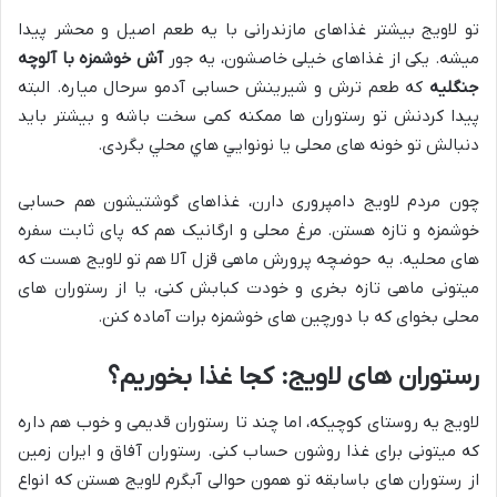
تو لاویج بیشتر غذاهای مازندرانی با یه طعم اصیل و محشر پیدا
میشه. یکی از غذاهای خیلی خاصشون، یه جور
آش خوشمزه با آلوچه
جنگلیه
که طعم ترش و شیرینش حسابی آدمو سرحال میاره. البته
پیدا کردنش تو رستوران ها ممکنه کمی سخت باشه و بیشتر باید
دنبالش تو خونه های محلی یا نونوايي هاي محلي بگردی.
چون مردم لاویج دامپروری دارن، غذاهای گوشتیشون هم حسابی
خوشمزه و تازه هستن. مرغ محلی و ارگانیک هم که پای ثابت سفره
های محلیه. یه حوضچه پرورش ماهی قزل آلا هم تو لاویج هست که
میتونی ماهی تازه بخری و خودت کبابش کنی، یا از رستوران های
محلی بخوای که با دورچین های خوشمزه برات آماده کنن.
رستوران های لاویج: کجا غذا بخوریم؟
لاویج یه روستای کوچیکه، اما چند تا رستوران قدیمی و خوب هم داره
که میتونی برای غذا روشون حساب کنی. رستوران آفاق و ایران زمین
از رستوران های باسابقه تو همون حوالی آبگرم لاویج هستن که انواع