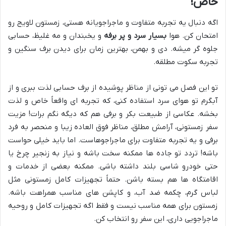
خاص!
اگه دنبال یه تجربه متفاوت و ماجراجویانه هستی، زمستون لاویج رو
امتحان کن. هوا
بسیار سرد و پر برفه
و یخبندان و مه غلیظ، حسابی
جلوه گر میشه. دی و بهمن، بهترین زمان برای دیدن برف سنگین و
تجربه سکوت مطلقه.
تو این فصل می تونی از مناظر پوشیده از برف حسابی لذت ببری و از
آبگرم تو هوای سرد استفاده کنی، که تجربه ای واقعاً خاص و لذت
بخشه. عکاسی از طبیعت بکر و برفی هم که دیگه نگم برات! مزیت
سفر زمستونی، آرامش مطلق، مناظر فوق العاده زیبا و منحصر به فرد
برفی و یه تجربه متفاوت برای ماجراجوهاست. اما باید خیلی حواست
باشه! تردد تو جاده ها ممکنه سخت باشه و نیاز به زنجیر چرخ یا
حتی خودرو شاسی بلند داشته باشی. ممکنه بعضی از خدمات و
اقامتگاه ها هم بسته باشن. حتماً تجهیزات کامل زمستونی مثل
لباس گرم، چکمه ضد آب، و کاپشن های مناسب همراهت باشه.
زمستون برای همه مناسب نیست و فقط اگه تجهیزات کامل و روحیه
ماجراجویی داری، این سفر رو انتخاب کن.