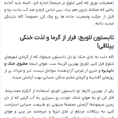
تعطیلات نوروز که کمی شلوغ تر میشه) اشاره کرد. البته باید آماده
باشی که ممکنه بارون هم بیاد، پس لباس گرم و ضد آب یادت نره و
قبل از حرکت وضعیت جاده ها رو چک کن، خصوصاً اگه بارندگی
شدید باشه.
تابستون لاویج: فرار از گرما و لذت خنکی
ییلاقی!
اگه دلت یه جای خنک تو دل تابستون میخواد که از گرمای شهرهای
شلوغ فرار کنی، لاویج بهترین گزینه ست. هوای اینجا
مطبوع، خنک و
دلپذیره
و خبری از شرجی آزاردهنده سواحل نیست. تیر و مرداد، پر از
روزهای آفتابیه و گرمای ملایم جنگل، حسابی بهت آرامش میده.
یکی از بهترین کارها تو تابستون لاویج، استفاده از آبگرم معدنیشه.
فکر کن تو یه هوای خنک، خودت رو بسپاری به آب گرمی که از دل
زمین میجوشه! آرامش محضه! میتونی تو طبیعت حسابی استراحت
کنی، به ییلاقات مرتفع تر مثل ایزوا و میرخمند سر بزنی و هوای