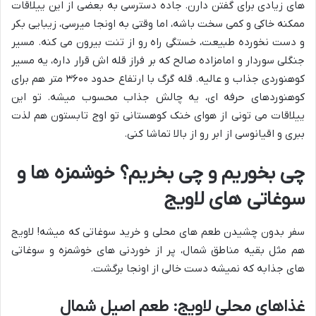
های زیادی برای گفتن دارن. جاده دسترسی به بعضی از این ییلاقات
ممکنه خاکی و کمی سخت باشه، اما وقتی به اونجا میرسی، زیبایی بکر
و دست نخورده طبیعت، خستگی راه رو از تنت بیرون می کنه. مسیر
جنگلی سوردار و امامزاده صالح که بر فراز قله اش قرار داره، یه مسیر
کوهنوردی جذاب و عالیه. قله گرگ با ارتفاع حدود ۳۶۰۰ متر هم برای
کوهنوردهای حرفه ای، یه چالش جذاب محسوب میشه. تو این
ییلاقات می تونی از هوای خنک کوهستانی تو اوج تابستون هم لذت
ببری و اقیانوسی از ابر رو از بالا تماشا کنی.
چی بخوریم و چی بخریم؟ خوشمزه ها و
سوغاتی های لاویج
سفر بدون چشیدن طعم های محلی و خرید سوغاتی که میشه! لاویج
هم مثل بقیه مناطق شمال، پر از خوردنی های خوشمزه و سوغاتی
های جذابه که نمیشه دست خالی از اونجا برگشت.
غذاهای محلی لاویج: طعم اصیل شمال