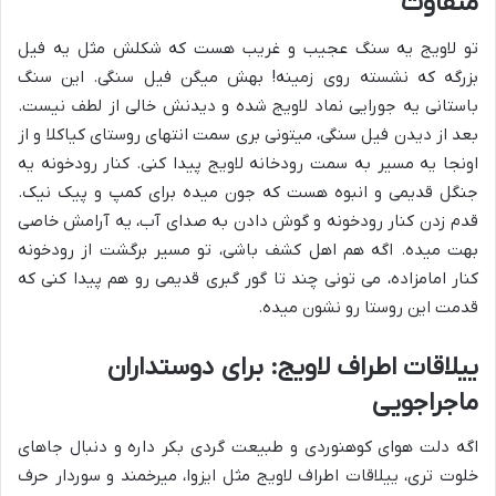
متفاوت
تو لاویج یه سنگ عجیب و غریب هست که شکلش مثل یه فیل
بزرگه که نشسته روی زمینه! بهش میگن فیل سنگی. این سنگ
باستانی یه جورایی نماد لاویج شده و دیدنش خالی از لطف نیست.
بعد از دیدن فیل سنگی، میتونی بری سمت انتهای روستای کیاکلا و از
اونجا یه مسیر به سمت رودخانه لاویج پیدا کنی. کنار رودخونه یه
جنگل قدیمی و انبوه هست که جون میده برای کمپ و پیک نیک.
قدم زدن کنار رودخونه و گوش دادن به صدای آب، یه آرامش خاصی
بهت میده. اگه هم اهل کشف باشی، تو مسیر برگشت از رودخونه
کنار امامزاده، می تونی چند تا گور گبری قدیمی رو هم پیدا کنی که
قدمت این روستا رو نشون میده.
ییلاقات اطراف لاویج: برای دوستداران
ماجراجویی
اگه دلت هوای کوهنوردی و طبیعت گردی بکر داره و دنبال جاهای
خلوت تری، ییلاقات اطراف لاویج مثل ایزوا، میرخمند و سوردار حرف