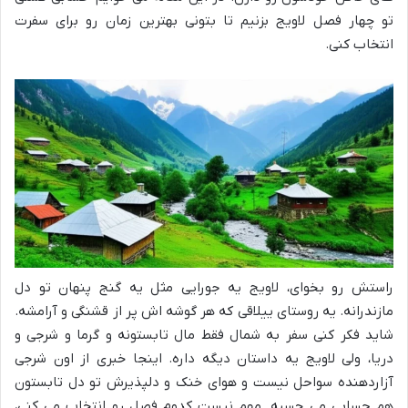
تو چهار فصل لاویج بزنیم تا بتونی بهترین زمان رو برای سفرت
انتخاب کنی.
راستش رو بخوای، لاویج یه جورایی مثل یه گنج پنهان تو دل
مازندرانه. یه روستای ییلاقی که هر گوشه اش پر از قشنگی و آرامشه.
شاید فکر کنی سفر به شمال فقط مال تابستونه و گرما و شرجی و
دریا، ولی لاویج یه داستان دیگه داره. اینجا خبری از اون شرجی
آزاردهنده سواحل نیست و هوای خنک و دلپذیرش تو دل تابستون
هم حسابی می چسبه. مهم نیست کدوم فصل رو انتخاب می کنی،