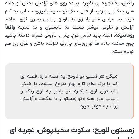
رنگش، یه تجربه بی نظیره. پیاده روی های آرامش بخش تو جاده
های جنگلی و بازدید از فیل سنگی تو محیط پاییزی، حسابی به آدم
میچسبه. مزایای سفر پاییزی به لاویج، زیبایی بصری فوق العاده،
آرامش و خلوتی بیشتر نسبت به تابستون و یه تجربه
واقعاً
رومانتیکه
. البته باید لباس گرم، چتر و بارونی همراه داشته باشی،
چون ممکنه جاده ها تو روزهای بارونی لغزنده باشن و طول روز هم
کوتاه میشه.
میگن هر فصلی تو لاویج، یه قصه داره. قصه ای
که با برگ های تازه بهار شروع میشه، با خنکی
تابستون اوج میگیره، تو پاییز به اوج رنگ و
زیبایی می رسه و تو زمستون، با سکوت و آرامش
برف، به خواب میره.
زمستون لاویج: سکوت سفیدپوش، تجربه ای