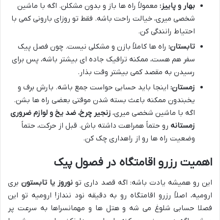
بهار و پاییز:
معمولاً راه ها باز و بدون مشکلن. اگه با ماشین
شخصی میری، خیالت راحت باشه. فقط تو روزای بارونی کمی با
احتیاط رانندگی کن.
تابستان:
راه ها کاملاً بازن و مشکلی نیست. چون فصل پیک
سفر هم هست، ممکنه ترافیک جاده ای بیشتر باشه، پس برای
رسیدن به مقصد کمی بیشتر وقت بذار.
زمستان:
اینجا باید حسابی حواست جمع باشه. بارش برف و
یخبندون ممکنه باعث بسته شدن موقتی بعضی راه ها بشن.
اگه با ماشین شخصی میری،
زنجیر چرخ، ضد یخ و لوازم ضروری
زمستانه
رو حتماً همراهت داشته باش. قبل از حرکت، حتماً
وضعیت راه ها رو از راهداری چک کن.
اهمیت رزرو اقامتگاه در فصول پیک
این رو همیشه یادت باشه: اگه قصد داری تو
نوروز یا تابستون
بری
ارومیه، اصلاً رزرو اقامتگاه رو به دقیقه نود ننداز! ارومیه تو این
فصلا حسابی شلوغ می شه و هتل ها و مهمانسراها به سرعت پر