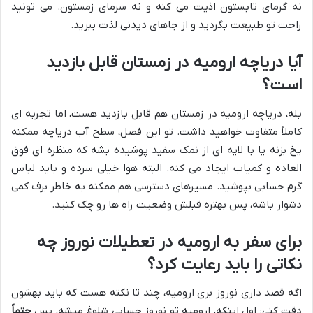
نه گرمای تابستون اذیت می کنه و نه سرمای زمستون. می تونید
راحت تو طبیعت بگردید و از جاهای دیدنی لذت ببرید.
آیا دریاچه ارومیه در زمستان قابل بازدید
است؟
بله، دریاچه ارومیه در زمستان هم قابل بازدید هست، اما تجربه ای
کاملاً متفاوت خواهید داشت. تو این فصل، سطح آب دریاچه ممکنه
یخ بزنه یا با لایه ای از نمک سفید پوشیده بشه که منظره ای فوق
العاده و کمیاب ایجاد می کنه. البته هوا خیلی سرده و باید لباس
گرم حسابی بپوشید. مسیرهای دسترسی هم ممکنه به خاطر برف کمی
دشوار باشه، پس بهتره قبلش وضعیت راه ها رو چک کنید.
برای سفر به ارومیه در تعطیلات نوروز چه
نکاتی را باید رعایت کرد؟
اگه قصد داری نوروز بری ارومیه، چند تا نکته هست که باید بهشون
دقت کنی: اول اینکه، ارومیه تو نوروز حسابی شلوغ میشه، پس
حتماً