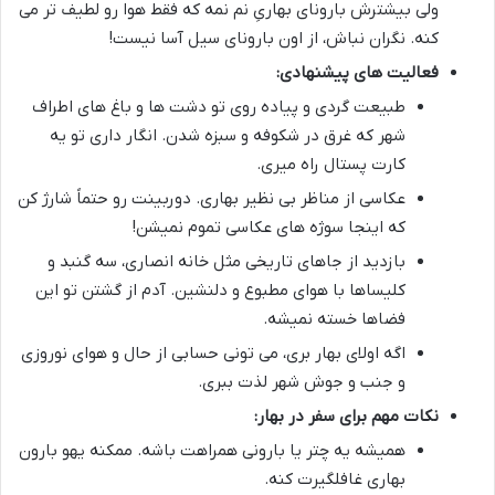
ولی بیشترش بارونای بهاریِ نم نمه که فقط هوا رو لطیف تر می
کنه. نگران نباش، از اون بارونای سیل آسا نیست!
فعالیت های پیشنهادی:
طبیعت گردی و پیاده روی تو دشت ها و باغ های اطراف
شهر که غرق در شکوفه و سبزه شدن. انگار داری تو یه
کارت پستال راه میری.
عکاسی از مناظر بی نظیر بهاری. دوربینت رو حتماً شارژ کن
که اینجا سوژه های عکاسی تموم نمیشن!
بازدید از جاهای تاریخی مثل خانه انصاری، سه گنبد و
کلیساها با هوای مطبوع و دلنشین. آدم از گشتن تو این
فضاها خسته نمیشه.
اگه اولای بهار بری، می تونی حسابی از حال و هوای نوروزی
و جنب و جوش شهر لذت ببری.
نکات مهم برای سفر در بهار:
همیشه یه چتر یا بارونی همراهت باشه. ممکنه یهو بارون
بهاری غافلگیرت کنه.