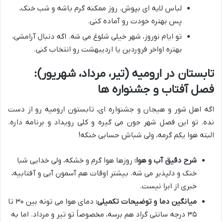
لباس لایه ای بپوش. روز ممکنه گرم باشه و شب خنک،
پس بهتره خودت رو آماده کنی.
تو ایام نوروز، شهر خیلی شلوغ می شه. اگه دنبال آرامشی،
بهتره اواخر فروردین یا اردیبهشت رو انتخاب کنی.
تابستان در ارومیه (تیر، مرداد، شهریور):
فصل آفتاب و جشنواره ها
اگه اهل شور و هیجان و جشنواره ای، تابستون ارومیه رو از دست
نده. تو این فصل شهر جون می گیره و کلی رویداد و برنامه داره.
البته هوا یکم گرمه، ولی شباش حسابی خنکه!
شرح دقیق آب و هوا:
روزها هوا گرم و خشکه، ولی خدایی شبا
خنک و دلپذیر می شه. بیشتر اوقات هم آسمون آبی و آفتابیه،
خبری از ابرا نیست.
میانگین دما و توضیحات تکمیلی:
دمای هوا می تونه بین ۳۰ تا
۳۵ درجه سانتی گراد هم برسه، مخصوصاً تو تیر و مرداد. اما به