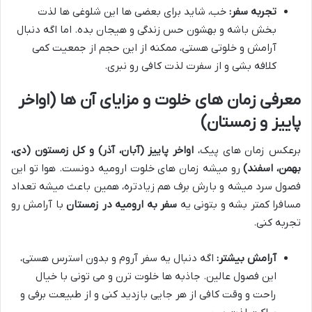
تجربه سفر:
خب، شاید برای بعضی ها این شلوغی ها لذت
بخش باشه و بهشون حس زندگی و هیجان بده. اما اگه دنبال
آرامش و خلوتی هستی، ممکنه از این حجم از جمعیت کمی
کلافه بشی و از سفرت لذت کافی رو نبری.
معرفی زمان های خلوت و مزایای آن ها (اواخر
پاییز و زمستان)
برعکس زمان های پیک،
اواخر پاییز (آبان، آذر) و کل زمستون (دی،
بهمن، اسفند)
رو میشه زمان های خلوت ارومیه دونست. هوا تو این
فصول سرد میشه و بارش برف هم زیادتره، همین باعث میشه تعداد
مسافرا کمتر بشه و بتونی یه
سفر به ارومیه در زمستان
با آرامش رو
تجربه کنی.
آرامش بیشتر:
اگه دنبال یه سفر آروم و بدون استرس هستی،
این فصول عالین. جاذبه ها خلوت ترن و می تونی با خیال
راحت و وقت کافی از هر جایی بازدید کنی و از طبیعت برفی و