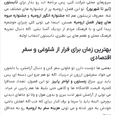
سرورهای محلی شرکت کنی، پس برنامه ات رو بذار برای
تابستون
(تیر تا شهریور)
. تو این فصل، ارومیه پر از جشنواره های مختلف می
شه. معروف ترینشون هم که
جشنواره انگور ارومیه
و
جشنواره میوه
های چهار فصل ارومیه
هستن. اینجا می تونی کلی چیزای خوشمزه
پیدا کنی و با فرهنگ مردم از نزدیک آشنا بشی. اگه دنبال تجربه
فرهنگ محلی و طعم های بی نظیری، تابستون انتخاب اولته.
بهترین زمان برای فرار از شلوغی و سفر
اقتصادی
بعضی ها دوست دارن تو خلوتی سفر کنن و دنبال آرامشن، یا دلشون
می خواد سفرشون ارزون تر دربیاد. اگه تو هم جزو این دسته ای، پس
باید بری سراغ
زمستون و اواخر پاییز
. تو این فصول، تعداد مسافرا
کمتره، قیمت اقامتگاه ها و گاهی حتی بلیط ها هم پایین تر میاد.
می تونی از آرامش شهر لذت ببری و بدون هول و ولا تو جاهای دیدنی
بچرخی. البته باید با سرما و برف کنار بیای، که خب اگه اهلش باشی،
خودش یه جور لذته و می تونی
هزینه سفر به ارومیه
رو به حداقل
برسونی.