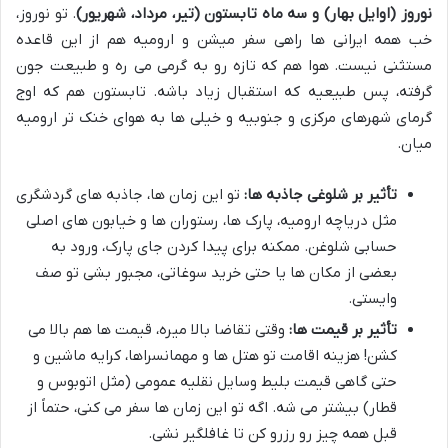
نوروز (اوایل بهار) و سه ماه تابستون (تیر، مرداد، شهریور)
. تو نوروز،
خب همه ایرانی ها راهی سفر میشن و ارومیه هم از این قاعده
مستثنی نیست. هوا هم که تازه رو به گرمی می ره و طبیعت جون
گرفته، پس طبیعیه که استقبال زیاد باشه. تابستون هم که اوج
گرمای شهرهای مرکزی و جنوبیه و خیلی ها به هوای خنک تر ارومیه
میان.
تأثیر بر شلوغی جاذبه ها:
تو این زمان ها، جاذبه های گردشگری
مثل دریاچه ارومیه، پارک ها، رستوران ها و خیابون های اصلی
حسابی شلوغن. ممکنه برای پیدا کردن جای پارک، ورود به
بعضی از مکان ها یا حتی خرید سوغاتی، مجبور بشی تو صف
وایستی.
تأثیر بر قیمت ها:
وقتی تقاضا بالا میره، قیمت ها هم بالا می
کشن! هزینه اقامت تو هتل ها و مهمانسراها، کرایه ماشین و
حتی گاهی قیمت بلیط وسایل نقلیه عمومی (مثل اتوبوس و
قطار) بیشتر می شه. اگه تو این زمان ها سفر می کنی، حتماً از
قبل همه چیز رو رزرو کن تا غافلگیر نشی.