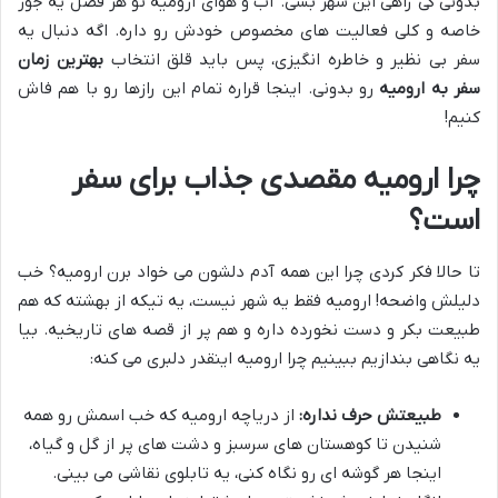
بدونی کی راهی این شهر بشی. آب و هوای ارومیه تو هر فصل یه جور
خاصه و کلی فعالیت های مخصوص خودش رو داره. اگه دنبال یه
سفر بی نظیر و خاطره انگیزی، پس باید قلق انتخاب
بهترین زمان
سفر به ارومیه
رو بدونی. اینجا قراره تمام این رازها رو با هم فاش
کنیم!
چرا ارومیه مقصدی جذاب برای سفر
است؟
تا حالا فکر کردی چرا این همه آدم دلشون می خواد برن ارومیه؟ خب
دلیلش واضحه! ارومیه فقط یه شهر نیست، یه تیکه از بهشته که هم
طبیعت بکر و دست نخورده داره و هم پر از قصه های تاریخیه. بیا
یه نگاهی بندازیم ببینیم چرا ارومیه اینقدر دلبری می کنه:
طبیعتش حرف نداره:
از دریاچه ارومیه که خب اسمش رو همه
شنیدن تا کوهستان های سرسبز و دشت های پر از گل و گیاه،
اینجا هر گوشه ای رو نگاه کنی، یه تابلوی نقاشی می بینی.