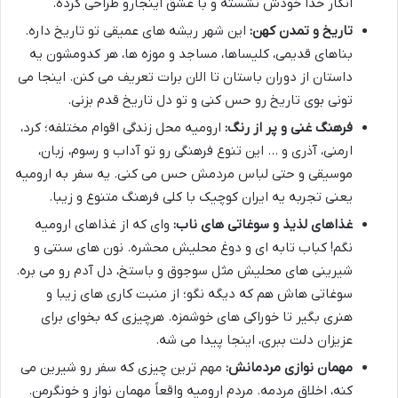
انگار خدا خودش نشسته و با عشق اینجارو طراحی کرده.
تاریخ و تمدن کهن:
این شهر ریشه های عمیقی تو تاریخ داره.
بناهای قدیمی، کلیساها، مساجد و موزه ها، هر کدومشون یه
داستان از دوران باستان تا الان برات تعریف می کنن. اینجا می
تونی بوی تاریخ رو حس کنی و تو دل تاریخ قدم بزنی.
فرهنگ غنی و پر از رنگ:
ارومیه محل زندگی اقوام مختلفه؛ کرد،
ارمنی، آذری و … این تنوع فرهنگی رو تو آداب و رسوم، زبان،
موسیقی و حتی لباس مردمش حس می کنی. یه سفر به ارومیه
یعنی تجربه یه ایران کوچیک با کلی فرهنگ متنوع و زیبا.
غذاهای لذیذ و سوغاتی های ناب:
وای که از غذاهای ارومیه
نگم! کباب تابه ای و دوغ محلیش محشره. نون های سنتی و
شیرینی های محلیش مثل سوجوق و باستخ، دل آدم رو می بره.
سوغاتی هاش هم که دیگه نگو؛ از منبت کاری های زیبا و
هنری بگیر تا خوراکی های خوشمزه. هرچیزی که بخوای برای
عزیزان دلت ببری، اینجا پیدا می شه.
مهمان نوازی مردمانش:
مهم ترین چیزی که سفر رو شیرین می
کنه، اخلاق مردمه. مردم ارومیه واقعاً مهمان نواز و خونگرمن.