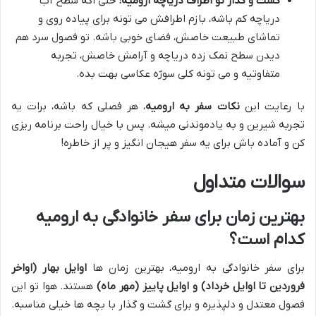
گشت و گذار تو اطراف دریاچه ارومیه:
حتی اگه سطح آب
دریاچه کم باشه، بازم اطرافش می تونه برای پیاده روی و
تماشای طبیعت خاصش، فضای خوبی باشه. تو فصول سرد هم
دیدن سطح نمک زده دریاچه و آرامش خاصش، تجربه
متفاوتیه و می تونه کلی سوژه عکاسی بهت بده.
با رعایت این
نکات سفر به ارومیه
، هر فصلی که باشه، برات یه
تجربه شیرین و به یادموندنی میشه. پس با خیال راحت برنامه ریزی
کن و آماده باش برای یه سفر هیجان انگیز و پر از خاطره!
سوالات متداول
بهترین زمان برای سفر خانوادگی به ارومیه
کدام است؟
برای سفر خانوادگی به ارومیه، بهترین زمان ها
اوایل بهار (اواخر
فروردین تا اوایل خرداد) و اوایل پاییز (مهر ماه)
هستند. هوا تو این
فصول معتدل و دلپذیره و برای گشت و گذار با بچه ها خیلی مناسبه.