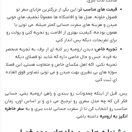
ساکت لذت ببری.
قیمت های مناسب تر:
این یکی از بزرگترین مزایای سفر تو
فصول خلوته. هتل ها و اقامتگاه ها معمولاً تخفیف های خوبی
میدن و هزینه های سفرت حسابی کمتر میشه. می تونی با
همون بودجه، کیفیت بهتری از اقامت رو تجربه کنی و پولت رو
برای تفریحات دیگه پس انداز کنی.
تجربه خاص:
دیدن ارومیه زیر لایه ای از برف، یه تجربه منحصر
به فرده. حس و حال خاصی داره که شاید تو فصلای دیگه
تجربه نکنی. اگه اهل عکسای خاص و متفاوت هستی، این فصلا
سوژه های بی نظیری بهت میدن و می تونی تصاویر فوق العاده
ای ثبت کنی.
پس، قبل از اینکه چمدونات رو ببندی و راهی ارومیه بشی، حسابی
فکر کن که چه مدل سفری رو ترجیح می دی و بر اساس اون، زمان
مناسب رو انتخاب کن تا از سفرت حسابی لذت ببری و یه
سفر خاطره
انگیز به ارومیه
داشته باشی.