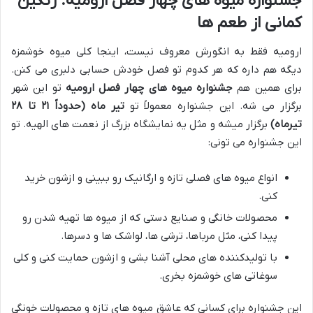
جشنواره میوه های چهار فصل ارومیه: رنگین
کمانی از طعم ها
ارومیه فقط به انگورش معروف نیست، اینجا کلی میوه خوشمزه
دیگه هم داره که هر کدوم تو فصل خودش حسابی دلبری می کنن.
برای همین هم
جشنواره میوه های چهار فصل ارومیه
تو این شهر
برگزار می شه. این جشنواره معمولاً تو
تیر ماه (حدوداً ۲۱ تا ۲۸
تیرماه)
برگزار میشه و مثل یه نمایشگاه بزرگ از نعمت های الهیه. تو
این جشنواره می تونی:
انواع میوه های فصلی تازه و ارگانیک رو ببینی و ازشون خرید
کنی.
محصولات خانگی و صنایع دستی که از میوه ها تهیه شدن رو
پیدا کنی، مثل مرباها، ترشی ها، لواشک ها و دسرها.
با تولیدکننده های محلی آشنا بشی و ازشون حمایت کنی و کلی
سوغاتی های خوشمزه بخری.
این جشنواره برای کسانی که عاشق میوه های تازه و محصولات خونگی