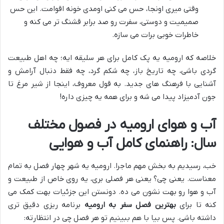
وقتی میری اونجا، حس می کنی اومدی خونه اقوامت. این حس
صمیمیت و دوستی، سفرت رو صد برابر قشنگ تر می کنه و
خاطرات خوبی برات می سازه.
خلاصه که ارومیه یه پک کامل برای هر سلیقه ایه؛ چه اهل طبیعت
گردی باشی، چه تاریخ باز، چه شکم گرد، چه فقط دنبال آرامش و
آشنایی با فرهنگ های جدید. به قول معروف، اینجا از شیر مرغ تا
جون آدمیزاد پیدا می شه و برای همه یه چیزی داره!
آب و هوای ارومیه در فصول مختلف
سال: راهنمای کامل آب و هوایی
خب، رسیدیم به بخش مهم ماجرا. ارومیه یه شهر چهار فصل به تمام
معناست. یعنی چی؟ یعنی هر فصلی بری، یه روی خاص از طبیعت و
آب و هوا رو بهت نشون می ده. دونستن این جزئیات بهت کمک می
کنه تا برای
بهترین فصل سفر به ارومیه
برنامه ریزی دقیق تری
داشته باشی. پس بیا با هم ببینیم تو هر فصل چی در انتظارته: