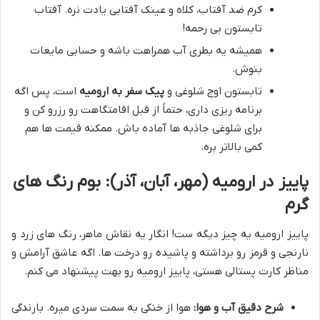
کرم ضد آفتاب، کلاه و عینک آفتابی یادت نره. آفتاب
تابستون بی رحمه!
همیشه یه بطری آب همراهت باشه و حسابی مایعات
بنوش.
تابستون اوج شلوغی و
پیک سفر به ارومیه
است، پس اگه
برنامه ریزی داری، حتماً از قبل اقامتگاهت رو رزرو کن و
برای شلوغی جاذبه ها آماده باش. ممکنه قیمت ها هم
کمی بالاتر بره.
پاییز در ارومیه (مهر، آبان، آذر): بوم رنگ های
گرم
پاییز ارومیه یه چیز دیگه ست! انگار یه نقاش ماهر، رنگ های زرد و
نارنجی و قرمز رو برداشته و پاشیده رو درخت ها. اگه عاشق آرامش و
مناظر کارت پستالی هستی، پاییز ارومیه رو بهت پیشنهاد می کنم.
شرح دقیق آب و هوا:
هوا از خنکی به سمت سردی میره. بارندگی