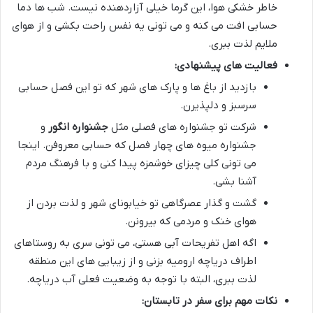
خاطر خشکی هوا، این گرما خیلی آزاردهنده نیست. شب ها دما
حسابی افت می کنه و می تونی یه نفس راحت بکشی و از هوای
ملایم لذت ببری.
فعالیت های پیشنهادی:
بازدید از باغ ها و پارک های شهر که تو این فصل حسابی
سرسبز و دلپذیرن.
شرکت تو جشنواره های فصلی مثل
جشنواره انگور
و
جشنواره میوه های چهار فصل که حسابی معروفن. اینجا
می تونی کلی چیزای خوشمزه پیدا کنی و با فرهنگ مردم
آشنا بشی.
گشت و گذار عصرگاهی تو خیابونای شهر و لذت بردن از
هوای خنک و مردمی که بیرونن.
اگه اهل تفریحات آبی هستی، می تونی سری به روستاهای
اطراف دریاچه ارومیه بزنی و از زیبایی های این منطقه
لذت ببری، البته با توجه به وضعیت فعلی آب دریاچه.
نکات مهم برای سفر در تابستان: