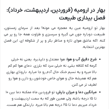
بهار در ارومیه (فروردین، اردیبهشت، خرداد):
فصل بیداری طبیعت
بهار تو ارومیه عین یه معجزه می مونه! بعد از سرمای زمستون،
طبیعت دوباره جون می گیره و سرسبزی و طراوت همه جا رو پر می
کنه. اگه عاشق هوای تازه و مناظر بکر و پر از شکوفه ای، این فصل
بهترین انتخابه.
شرح دقیق آب و هوا:
هوا معتدل و دلپذیره. یعنی نه خیلی
گرمه که کلافه بشی، نه خیلی سرد که بلرزی. دمای هوا کم کم
بالا میره و یه نسیم خنک حال آدم رو جا میاره. بارونای بهاری
هم که همیشه حال و هوای خاص خودشون رو دارن و هوا رو
لطیف تر می کنن.
میانگین دما و میزان بارش:
تو فروردین ماه ممکنه دما بین ۱۰
تا ۱۵ درجه باشه، ولی همین طور که به سمت اردیبهشت و
خرداد میریم، دما تا ۲۵ درجه هم بالا میره. بارندگی هم هست،