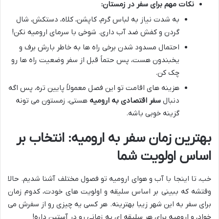
نکات مهم برای سفر در زمستان:
به شدت نیاز به لباس گرم، کاپشن، کلاه، دستکش، شال
گردن و کفش ضد آب داری. شوخی با سرمای ارومیه نکن!
احتمال مسدود شدن برخی راه ها به خاطر بارش برف و
یخبندون هست، پس حتماً قبل از سفر وضعیت راه ها رو
چک کن.
هزینه های اقامت تو این فصل معمولاً پایین تره، پس اگه
دنبال
سفر اقتصادی به ارومیه
هستی، زمستون می تونه
گزینه خوبی باشه.
بهترین زمان سفر به ارومیه: انتخاب بر
اساس اولویت شما
خب، تا اینجا با آب و هوای ارومیه تو فصول مختلف آشنا شدیم. حالا
وقتشه که ببینی بر اساس سلیقه و اولویت های خودت، کدوم زمان
برای سفر به این شهر زیبا بهترینه. هر کسی یه چیزی رو از سفرش می
خواد، و ارومیه برای هر سلیقه ای یه زمانی رو در آستین داره!