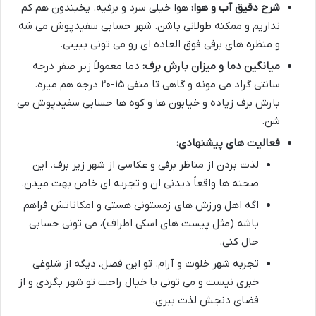
شرح دقیق آب و هوا:
هوا خیلی سرد و برفیه. یخبندون هم کم
نداریم و ممکنه طولانی باشن. شهر حسابی سفیدپوش می شه
و منظره های برفی فوق العاده ای رو می تونی ببینی.
میانگین دما و میزان بارش برف:
دما معمولاً زیر صفر درجه
سانتی گراد می مونه و گاهی تا منفی ۱۵-۲۰ درجه هم میره.
بارش برف زیاده و خیابون ها و کوه ها حسابی سفیدپوش می
شن.
فعالیت های پیشنهادی:
لذت بردن از مناظر برفی و عکاسی از شهر زیر برف. این
صحنه ها واقعاً دیدنی ان و تجربه ای خاص بهت میدن.
اگه اهل ورزش های زمستونی هستی و امکاناتش فراهم
باشه (مثل پیست های اسکی اطراف)، می تونی حسابی
حال کنی.
تجربه شهر خلوت و آرام. تو این فصل، دیگه از شلوغی
خبری نیست و می تونی با خیال راحت تو شهر بگردی و از
فضای دنجش لذت ببری.