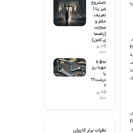
نامشروع
ه
غیر زنا |
تعریف،
حکم و
مجازات
(راهنما
.
ی کامل)
F
4 روز
پیش
ه
پیچ و
ف
مهره ریز
ا
یا
ک
درشت؟؟
؟
5 روز
پیش
ک
F
.
نظرات برتر کاربران