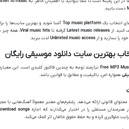
ا در این زمینه است تا شما بتوانید با اطمینان خاطر، به
isten to music
M
دست یابید.
رهای انتخاب یک
Top music platform
آشنا شوید و بهترین سایت‌ها را برا
کنید. از
Latest music releases
گرفته تا
Viral music hits
، همه چیز د
ود را بسازید و از
Unlimited music access
لذت ببرید.
خاب بهترین سایت دانلود موسیقی رایگان
Free MP3 Mus
نیازمند توجه به چندین فاکتور کلیدی است. این معیاره
یقی
همواره امن، باکیفیت و مطابق با قوانین باشد.
ت
توای قانونی ارائه می‌دهد. پلتفرم‌های معتبر معمولاً آهنگ‌هایی با مجو
ownload songs
ی‌رایت جلوگیری کرده و به حفظ حقوق خالقان اثر کمک می‌کند.