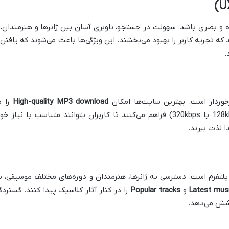
 و بصری باشد. سهولت در جستجو، ناوبری آسان بین ژانرها و هنرمندان، 
که تجربه کاربر را بهبود می‌بخشند. این ویژگی‌ها باعث می‌شوند که یافتن 
.
High-quality MP3 download
را د
بیت‌ریت‌های مختلف (مانند 128kbps، 256kbps یا 320kbps) فراهم می‌کنند تا کاربران بتوانند متناسب با نیاز خ
ا لذت ببرند.
لتفرم است. دسترسی به ژانرها، هنرمندان و دوره‌های مختلف موسیقی، ب
Latest musi
و
Popular tracks
را در کنار آثار کلاسیک پیدا کنند. گستردگ
وشش می‌دهد.