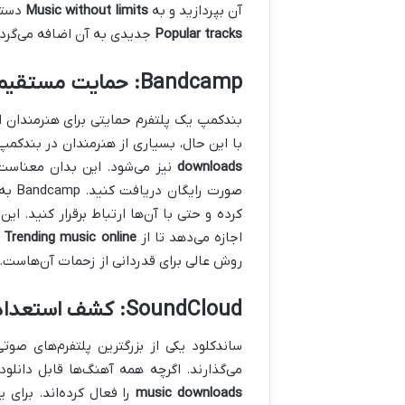
آن بپردازید و به
Music without limits
دسترس
Popular tracks
جدیدی به آن اضافه می‌گردد
Bandcamp: حمایت مستقیم از خالقان موسیقی
بندکمپ یک پلتفرم حمایتی برای هنرمندان اس
با این حال، بسیاری از هنرمندان در بندکمپ گزینه‌های “Pay What You Want” را 
downloads
نیز می‌شود. این بدان معناست ک
صورت رایگان دریافت کنید. Bandcamp به شما امکان می‌دهد
کرده و حتی با آن‌ها ارتباط برقرار کنید. ای
اجازه می‌دهد تا از
Trending music online
ه
روش عالی برای قدردانی از زحمات آن‌هاست.
SoundCloud: کشف استعدادهای نوظهور و دانلود آهنگ‌ها
ساندکلود یکی از بزرگترین پلتفرم‌های صو
می‌گذارند. اگرچه همه آهنگ‌ها قابل دانلود
music downloads
را فعال کرده‌اند. برای 