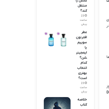
عکس را
L
منتقل
کند؟
23
ی
ساعت
پیش
ر
عطر
افترنون
سوییم
یا
ایمجینی
ا
شن؟
کدام
انتخاب
بهتری
است؟
23
ز
ساعت
پیش
D
خلاصه
کتاب