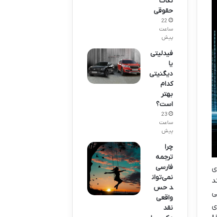
نکات
حقوقی
22
ساعت
پیش
فیدلیتی
یا
دیگنیتی
کدام
بهتر
است؟
23
ساعت
پیش
چرا
ترجمه
فارسی
ی
نمی‌توان
د
د حس
ی
واقعی
ی
نقد