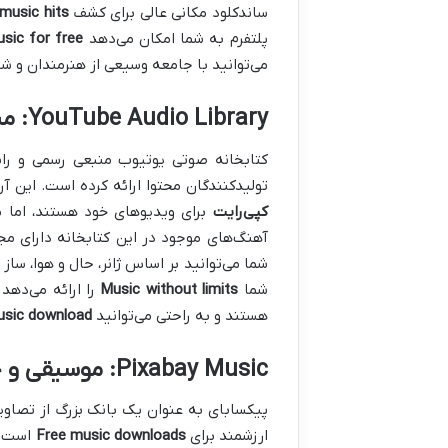
ساندکلود مکانی عالی برای کشف
 music hits
پلتفرم به شما امکان می‌دهد
usic for free
می‌توانید با جامعه وسیعی از هنرمندان و ش
YouTube Audio Library: منبعی بی‌نظیر برای تولیدکنندگان محتوا
کتابخانه صوتی یوتیوب منبعی رسمی و رای
تولیدکنندگان محتوا ارائه کرده است. این 
کپی‌رایت
برای ویدیوهای خود هستند، اما می
آهنگ‌های موجود در این کتابخانه دارای م
شما
Music without limits
را ارائه می‌دهد
هستند و به راحتی می‌توانید
usic download
Pixabay Music: موسیقی و جلوه‌های صوتی برای هر پروژه
پیکسابای به عنوان یک بانک بزرگ از تصاوی
ارزشمند برای
Free music downloads
است. ا