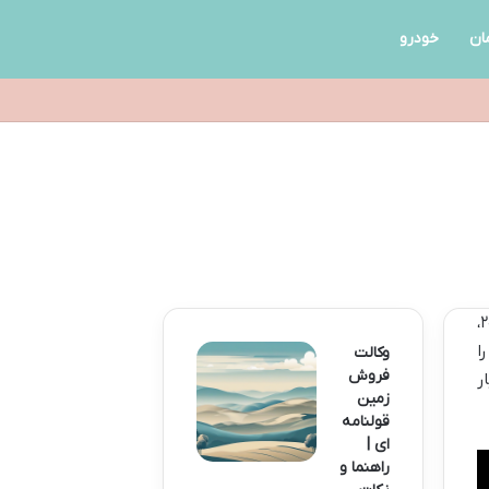
ان
خودرو
دسترسی به موسیقی با کیفیت و رایگان یکی از دغدغه‌های همیشگی علاقه‌مندان به دنیای صداست. در سال ۲۰۲۵،
ا
وکالت
فروش
ر
زمین
قولنامه
ای |
راهنما و