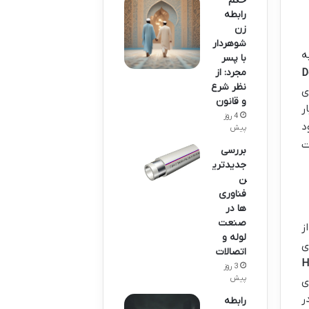
حکم
رابطه
زن
شوهردار
ه
با پسر
D
مجرد: از
نظر شرع
ی
و قانون
ر
4 روز
د
پیش
یت
بررسی
جدیدتری
ن
فناوری
ها در
صنعت
ز
لوله و
ای
اتصالات
H
3 روز
پیش
ی
ر
رابطه