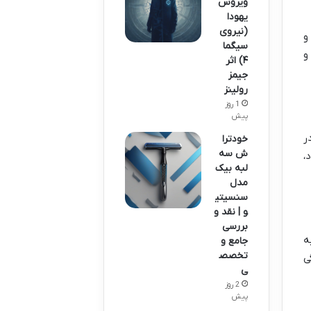
ویروس
یهودا
(نیروی
و
سیگما
و
۴) اثر
جیمز
رولینز
1 روز
پیش
ر
خودترا
ش سه
ود،
لبه بیک
مدل
سنسیتی
و | نقد و
بررسی
ه
جامع و
تخصص
ی
ی
2 روز
پیش