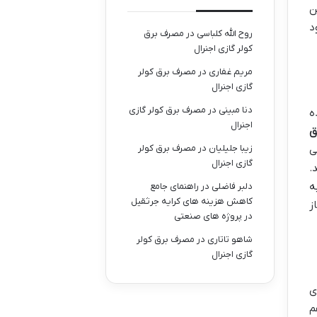
ن
د
روح الله کلباسی
در
مصرف برق
کولر گازی اجنرال
مریم غفاری
در
مصرف برق کولر
گازی اجنرال
دنا مبینی
در
مصرف برق کولر گازی
ه
اجنرال
ق
زیبا جلیلیان
در
مصرف برق کولر
ی
گازی اجنرال
.
 زمان، آهنگ مورد نظر خود را پیدا کنید. YouTube Audio Library به
دلبر فاضلی
در
راهنمای جامع
کاهش هزینه های کرایه جرثقیل
ز
در پروژه های صنعتی
شاهو تاتاری
در
مصرف برق کولر
گازی اجنرال
ی
م