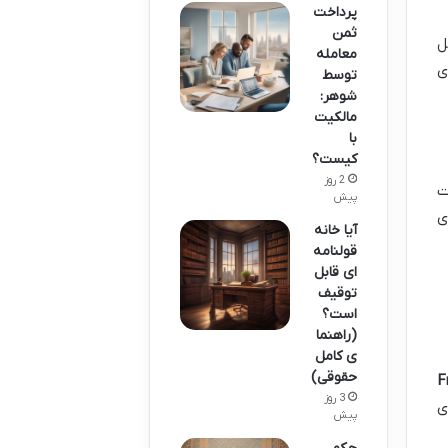
پرداخت
ثمن
ل
معامله
ی
توسط
شوهر:
مالکیت
با
کیست؟
2 روز
ت
پیش
ی
آیا خانه
قولنامه
ای قابل
توقیف
است؟
(راهنما
ی کامل
حقوقی)
F
3 روز
ی
پیش