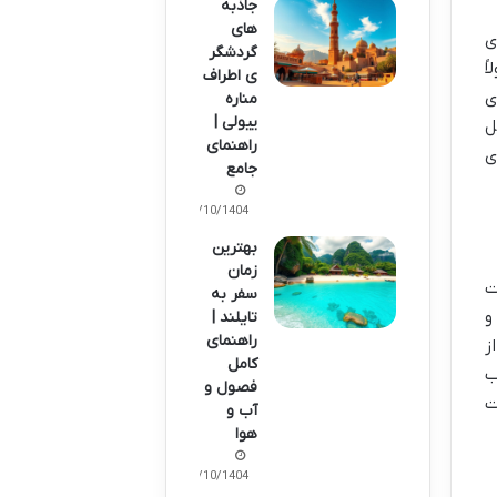
جاذبه
های
ی
گردشگر
ً
ی اطراف
ی
مناره
ییولی |
ل
راهنمای
ی
جامع
09/10/1404
بهترین
زمان
ت
سفر به
و
تایلند |
راهنمای
ز
کامل
ب
فصول و
ت
آب و
هوا
10/10/1404