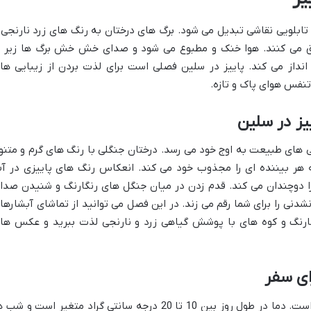
ابلویی نقاشی تبدیل می شود. برگ های درختان به رنگ های زرد نارنجی 
خلق می کنند. هوا خنک و مطبوع می شود و صدای خش خش برگ ها زیر پ
نداز می کند. پاییز در سلین فصلی است برای لذت بردن از زیبایی ها
نفس هوای پاک و تازه.
یز در سلین
 های طبیعت به اوج خود می رسد. درختان جنگلی با رنگ های گرم و متنو
ه هر بیننده ای را مجذوب خود می کند. انعکاس رنگ های پاییزی در آ
 را دوچندان می کند. قدم زدن در میان جنگل های رنگارنگ و شنیدن صدا
نی را برای شما رقم می زند. در این فصل می توانید از تماشای آبشارها
ارنگ و کوه های با پوشش گیاهی زرد و نارنجی لذت ببرید و عکس ها
ای سفر
آب و هوای پاییزی در سلین خنک و مطبوع است. دما در طول روز بین 10 تا 20 درجه سانتی گراد متغیر است و ش