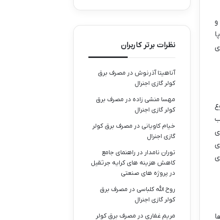
و
ا
نظرات برتر کاربران
ی
آناهیتا آذرنوش
در
مصرف برق
کولر گازی اجنرال
مهسا منشی زاده
در
مصرف برق
ع
کولر گازی اجنرال
ب
خیام کاویانی
در
مصرف برق کولر
ی
گازی اجنرال
ی
توران نامدار
در
راهنمای جامع
ی
کاهش هزینه های کرایه جرثقیل
در پروژه های صنعتی
روح الله کلباسی
در
مصرف برق
کولر گازی اجنرال
ب ها
مریم غفاری
در
مصرف برق کولر