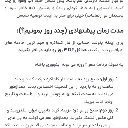
تو بهار ممکنه بارندگی هم باشه، پس قبلش حتماً آب وهوا رو چک
کنید. تابستون (به خاطر گرمای زیاد) و زمستون (به خاطر سرما و
یخبندان تو ارتفاعات) خیلی برای سفر به اینجا توصیه نمیشن.
مدت زمان پیشنهادی (چند روز بمونیم؟):
برای اینکه بتونید حسابی از غار کلماکره و مهم ترین جاذبه های
اطرافش دیدن کنید،
حداقل ۲ تا ۳ روز رو باید در نظر بگیرید.
یه نمونه برنامه سفر ۲ روزه می تونه اینجوری باشه:
روز اول:
صبح زود به سمت غار کلماکره حرکت کنید و چند
ساعت رو به بازدید از این گنجینه اختصاص بدید. بعدازظهر
می تونید به سمت تنگه بهرام چوبین برید و از طبیعت و تاریخ
اونجا لذت ببرید.
روز دوم:
صبح رو تو دره خزینه، گرند کانیون ایران، بگذرونید و
کلی عکس قشنگ بگیرید. بعدازظهر هم می تونید به پل های
تاریخی پلدختر سر بزنید و عظمت مهندسی قدیم رو ببینید. اگه