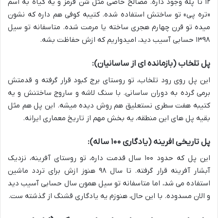
۱۲ تا پله وجود داره. مصالح خاصی مثل شن قرمز و یه گیاه به اسم
«تره پی» تو ساختش استفاده شده. کتیبه کوفی هم داره که نشون
میده تو قرن چهارم هجری ساخته یا مرمت شده. متاسفانه تو سیل
۱۳۹۸ حسابی آسیب دید، امیدواریم که ازش حفاظت بشه.
پل تلخاب (بازمانده ای از ساسانیان):
این پل روی رود تلخاب، تو روستای برج کبود قرار گرفته و قدمتش
برمی گرده به دوران ساسانی. با سنگ لاشه و ساروج ساختنش و یه
کتیبه هفت سطری نستعلیق هم روش دیده میشه. این پل هم مثل
بقیه پل های این منطقه، یه بخش مهم از تاریخ معماری ایرانه.
پل تاریخی افرینه (یادگاری ۱۰۰ ساله):
این پل که حدود ۱۰۰ سال قدمت داره، تو روستای آفرینه، نزدیک
آبشار آفرینه قرار گرفته. تا سال ۹۸ هنوز ازش برای تردد ماشین
استفاده می شد، اما متاسفانه تو سیل همون سال حسابی آسیب دید
و الان مسدوده. با این حال، هنوزم یه یادگاری قشنگ از گذشته ست.