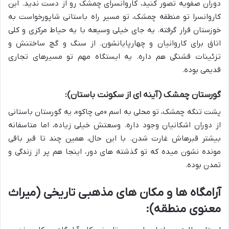
دوران صفویه تصور کنید، کاروانسرای چمشک رو از دست ندید. این
کاروانسرا تو منطقه چمشک، تو مسیر راه باستانی شاپورخواست به
خوزستان قرار گرفته. یه جای خیلی وسیعه با یه حیاط مرکزی و کلی
اتاق برای کاروانیان و چهارپایانشون. از سنگ و گچ ساختنش و
تزئینات قشنگی هم داره. یه ایستگاه مهم تو مسیرهای تجاری
قدیمی بوده.
گورستان چمشک (آینه ای از سکونت باستان):
پشت تنگه چمشک، تو محلی به اسم «می چاکو»، یه گورستان باستانی
از دوران اشکانیان وجود داره. وسعتش خیلی زیاده، اما متاسفانه
بیشتر قبرهاش غارت شدن. با این حال، همین چند تا قبر باقی
مونده نشون میده که تو گذشته های دور، اینجا هم پر از زندگی و
تمدن بوده.
آرامگاه ها و مکان های مذهبی تاریخی (میراث
معنوی منطقه):