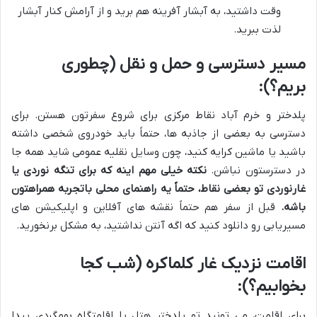
وقت داشتید، به آبشار آفرینه هم برید و از آرامش کنار آبشار
لذت ببرید.
مسیر دسترسی و حمل و نقل (چطوری
بریم؟):
پلدختر و خرم آباد نقاط مرکزی برای شروع سفرتون هستن. برای
دسترسی به بعضی از جاذبه ها، حتماً باید خودروی شخصی داشته
باشید یا ماشین کرایه کنید، چون وسایل نقلیه عمومی شاید همه جا
در دسترستون نباشن.
نکته خیلی مهم اینه که برای تنگه نوردی یا
غارنوردی تو بعضی نقاط، حتماً یه راهنمای محلی باتجربه همراهتون
باشه.
قبل از سفر هم حتماً نقشه های آفلاین و اپلیکیشن های
مسیریابی رو دانلود کنید که اگه آنتن نداشتید، به مشکل برنخورید.
اقامت نزدیک غار کلماکره (شب کجا
بخوابیم؟):
برای اقامت، می تونید تو پلدختر هتل یا اقامتگاه بومگردی پیدا