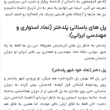
که هر کدومشون یه داستان از گذشته پرفراز و نشیب این سرزمین رو
تعریف می کنن. اینجا می خوایم یه سفر به دل تاریخ داشته باشیم و
پل ها، غارها و آرامگاه های قدیمی نزدیک غار کلماکره رو کشف کنیم.
پل های باستانی پلدختر (نماد استواری و
مهندسی ایرانی):
پلدختر به خاطر پل های تاریخیش معروفه. این پل ها فقط یه راه
عبور نبودن، بلکه نماد مهندسی و معماری بی نظیر ایرانی تو دوران
باستان هستن.
پل دختر (نماد خود شهر پلدختر):
این پل که بهش پل «کرودختر» هم میگن، تو ورودی شهر پلدختر و
روی رودخونه کشکان قرار گرفته. قدمتش برمی گرده به دوران
ساسانی، حتی روی بقایای یه پل قدیمی تر از دوران هخامنشی ساخته
شده. جالبه بدونید اسمش رو به خاطر ایزدبانو آناهیتا، گذاشتن «پل
دختر». الان فقط یه طاق ازش باقی مونده، اما همین یه طاق هم