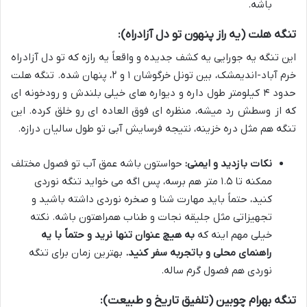
باشه.
تنگه هلت (یه راز پنهون تو دل آزادراه):
این تنگه یه جورایی یه کشف جدیده و واقعاً یه رازه که تو دل آزادراه
خرم آباد-اندیمشک، بین تونل خرگوشان ۱ و ۲، پنهان شده. تنگه هلت
حدود ۴ کیلومتر طول داره و دیواره های خیلی بلندش و رودخونه ای
که از وسطش رد میشه، منظره ای فوق العاده ای رو خلق کرده. این
تنگه هم مثل دره خزینه، نتیجه فرسایش آبی تو طول سالیان درازه.
نکات بازدید و ایمنی:
حواستون باشه عمق آب تو فصول مختلف
ممکنه تا ۱.۵ متر هم برسه، پس اگه می خواید تنگه نوردی
کنید، حتماً باید مهارت شنا و صخره نوردی داشته باشید و
تجهیزاتی مثل جلیقه نجات و طناب همراهتون باشه. نکته
خیلی مهم اینه که
به هیچ عنوان تنها نرید و حتماً با یه
راهنمای محلی و باتجربه سفر کنید.
بهترین زمان برای تنگه
نوردی هم فصول گرم ساله.
تنگه بهرام چوبین (تلفیق تاریخ و طبیعت):