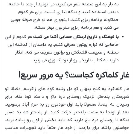
یه بار به این منطقه سفر می کنید، می تونید از چند تا جاذبه
دیدنی استفاده کنید و دیگه نیازی نیست برای هر کدوم
جداگونه برنامه ریزی کنید. اینجوری هم تو خرج صرفه جویی
می کنید و هم برنامه ریزی سفرتون بهتر میشه.
با فرهنگ و تاریخ لرستان حسابی آشنا می شید:
هر کدوم از این
جاهایی که قراره بهتون معرفی کنیم، یه داستان از گذشته این
منطقه و طبیعت قشنگش رو براتون تعریف می کنه. انگار
دارید یه کتاب تاریخی رو از نزدیک ورق می زنید.
غار کلماکره کجاست؟ یه مرور سریع!
غار کلماکره یه گنج پنهان تو دل رشته کوه های زاگرسه، دقیقا تو
شهرستان پلدختر، نزدیک روستای دره باغ و دامنه کوه مله. برای
رسیدن به اینجا، معمولاً باید اول خودتون رو به خرم آباد برسونید،
بعد از اونجا به سمت پلدختر حرکت کنید. از پلدختر هم یه مسیر
دیگه تا روستای دره باغ دارید که باید بخشی از اون رو پیاده برید.
حواستون باشه، برای بازدید از خود غار حتماً باید تجهیزات مناسب