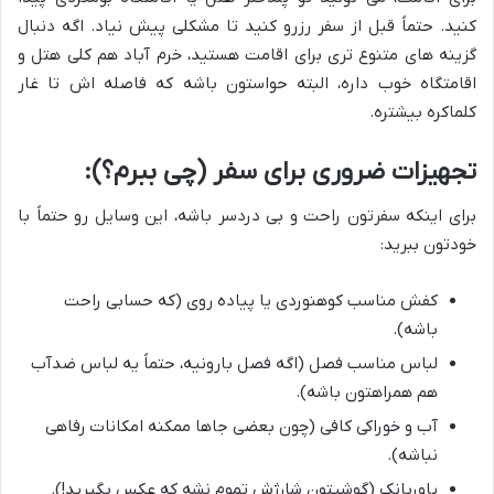
کنید. حتماً قبل از سفر رزرو کنید تا مشکلی پیش نیاد. اگه دنبال
گزینه های متنوع تری برای اقامت هستید، خرم آباد هم کلی هتل و
اقامتگاه خوب داره، البته حواستون باشه که فاصله اش تا غار
کلماکره بیشتره.
تجهیزات ضروری برای سفر (چی ببرم؟):
برای اینکه سفرتون راحت و بی دردسر باشه، این وسایل رو حتماً با
خودتون ببرید:
کفش مناسب کوهنوردی یا پیاده روی (که حسابی راحت
باشه).
لباس مناسب فصل (اگه فصل بارونیه، حتماً یه لباس ضدآب
هم همراهتون باشه).
آب و خوراکی کافی (چون بعضی جاها ممکنه امکانات رفاهی
نباشه).
پاوربانک (گوشیتون شارژش تموم نشه که عکس بگیرید!).