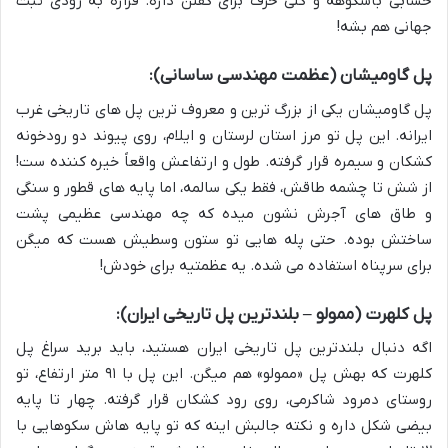
حسابی باشکوهه و کلی حرف برای گفتن داره. قراره به زودی ثبت
جهانی هم بشه!
پل گاومیشان (عظمت مهندسی ساسانی):
پل گاومیشان یکی از بزرگ ترین و معروف ترین پل های تاریخی غرب
ایرانه. این پل تو مرز استان لرستان و ایلام، روی پیوند دو رودخونه
کشکان و سیمره قرار گرفته. طول و ارتفاعش واقعاً خیره کننده ست!
از شش تا چشمه طاقش، فقط یکی سالمه، اما پایه های قطور و سنگی
و طاق های آجرش نشون میده که چه مهندسی عظیمی پشت
ساختش بوده. حتی پله هایی تو ستون وسطیش هست که میگن
برای سرپناه استفاده می شده. یه عظمتیه برای خودش!
پل کلهرت (ممولو – بلندترین پل تاریخی ایران):
اگه دنبال بلندترین پل تاریخی ایران هستید، باید برید سراغ پل
کلهرت که بهش پل «ممولو» هم میگن. این پل با ۹۱ متر ارتفاع، تو
روستای دمرود شاکرمی، روی رود کشکان قرار گرفته. چهار تا پایه
بیضی شکل داره و نکته جالبش اینه که تو پایه هاش سکوهایی با