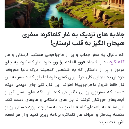
جاذبه های نزدیک به غار کلماکره: سفری
هیجان انگیز به قلب لرستان!
اگه دنبال یه سفر جذاب و پر از ماجراجویی هستید، لرستان و غار
کلماکره
یه پیشنهاد فوق العاده براتون داره. غار کلماکره، یه جای
مرموز و پر از داستان که به ششمین گنجینه بزرگ دنیا معروفه،
خودش به تنهایی کلی حرف برای گفتن داره، اما باور کنید سفر به این
غار فقط شروع ماجراجوییه! اطراف این غار، کلی جای دیدنی دیگه
هست که سفرتون رو بی نظیر می کنه؛ از تنگه های نفس گیر و
آبشارهای خروشان گرفته تا پل های باستانی و غارهای دست کند.
این مقاله یه راهنمای کامله تا بتونید یه سفر چند روزه حسابی رو تو
منطقه پلدختر و اطراف غار کلماکره برنامه ریزی کنید و از هر لحظه
اش لذت ببرید.