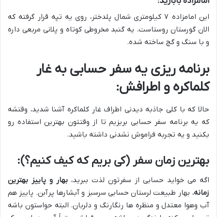
امامزاده بابازید:
این امامزاده ۷ کیلومتری شمال پلدختر، روی یه تپه قرار گرفته که
الان گورستان روستاست. یه گنبد مخروطی کوتاه و پلانی مربعی داره
و با سنگ و گچ ساخته شده.
برنامه ریزی یه سفر حسابی به غار
کلماکره و اطرافش:
حالا که با کلی جاذبه دیدنی اطراف غار کلماکره آشنا شدید، وقتشه
که یه برنامه سفر حسابی بریزیم تا از وقتتون بهترین استفاده رو
بکنید و یه تجربه فراموش نشدنی داشته باشید.
بهترین زمان سفر (کی بریم که کیف کنیم؟):
اگه می خواید حسابی از سفرتون لذت ببرید،
بهار و پاییز بهترین
زمانه.
بهار طبیعت لرستان حسابی سرسبز و آبشارها پرآبن. پاییز هم
آب وهوا معتدل و منظره ها رنگارنگ و دلربان. البته حواستون باشه