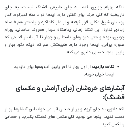
تنگه بهرام چوبین فقط یه جای طبیعی قشنگ نیست، یه جای
تاریخیه که کلی حرف برای گفتن داره. اینجا تو دامنه کبیرکوه، کنار
روستای شیخ مکان، قرار گرفته و از غار کلماکره و پلدختر هم فاصله
زیادی نداره. این تنگه زمانی پناهگاه سردار معروف ساسانی، بهرام
چوبین، بوده و حتی دیوارهای باستانی و چهار تا آب انبار قدیمی که
هنوزم پرآبن، اینجا وجود داره. طبیعتش هم که دیگه نگو، بهار و
پاییز اینجا حسابی دلبری می کنه.
نکات بازدید:
از اول بهار تا آخر پاییز، آب وهوا برای بازدید
اینجا خیلی خوبه.
آبشارهای خروشان (برای آرامش و عکسای
قشنگ):
اگه دلتون یه جای آروم و پر از صدای آب می خواد، این آبشارها رو از
دست ندید. اینجا می تونید کلی عکس های قشنگ بگیرید و حسابی
ریلکس کنید.