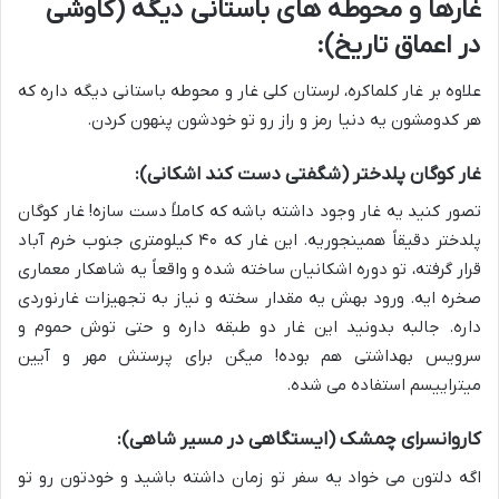
غارها و محوطه های باستانی دیگه (کاوشی
در اعماق تاریخ):
علاوه بر غار کلماکره، لرستان کلی غار و محوطه باستانی دیگه داره که
هر کدومشون یه دنیا رمز و راز رو تو خودشون پنهون کردن.
غار کوگان پلدختر (شگفتی دست کند اشکانی):
تصور کنید یه غار وجود داشته باشه که کاملاً دست سازه! غار کوگان
پلدختر دقیقاً همینجوریه. این غار که ۴۰ کیلومتری جنوب خرم آباد
قرار گرفته، تو دوره اشکانیان ساخته شده و واقعاً یه شاهکار معماری
صخره ایه. ورود بهش یه مقدار سخته و نیاز به تجهیزات غارنوردی
داره. جالبه بدونید این غار دو طبقه داره و حتی توش حموم و
سرویس بهداشتی هم بوده! میگن برای پرستش مهر و آیین
میتراییسم استفاده می شده.
کاروانسرای چمشک (ایستگاهی در مسیر شاهی):
اگه دلتون می خواد یه سفر تو زمان داشته باشید و خودتون رو تو