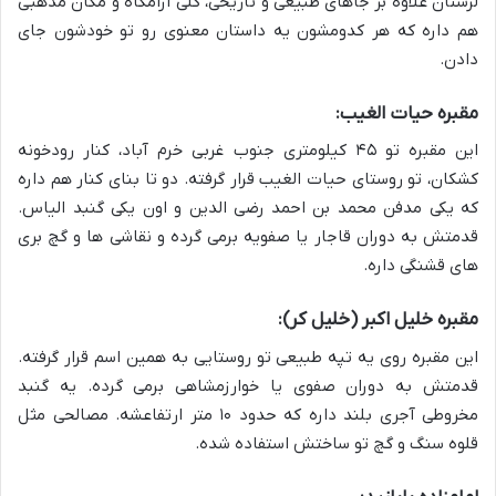
لرستان علاوه بر جاهای طبیعی و تاریخی، کلی آرامگاه و مکان مذهبی
هم داره که هر کدومشون یه داستان معنوی رو تو خودشون جای
دادن.
مقبره حیات الغیب:
این مقبره تو ۴۵ کیلومتری جنوب غربی خرم آباد، کنار رودخونه
کشکان، تو روستای حیات الغیب قرار گرفته. دو تا بنای کنار هم داره
که یکی مدفن محمد بن احمد رضی الدین و اون یکی گنبد الیاس.
قدمتش به دوران قاجار یا صفویه برمی گرده و نقاشی ها و گچ بری
های قشنگی داره.
مقبره خلیل اکبر (خلیل کر):
این مقبره روی یه تپه طبیعی تو روستایی به همین اسم قرار گرفته.
قدمتش به دوران صفوی یا خوارزمشاهی برمی گرده. یه گنبد
مخروطی آجری بلند داره که حدود ۱۰ متر ارتفاعشه. مصالحی مثل
قلوه سنگ و گچ تو ساختش استفاده شده.