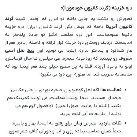
دره خزینه (گرند کانیون خودمون!):
تصورش رو بکنید یه جایی باشه تو ایران که اونقدر شبیه
گرند
کانیون آمریکا
باشه که بهش بگن گرند کانیون ایران! دره خزینه
دقیقا همونجاست. این دره شگفت انگیز تو جاده پلدختر به
اندیمشک، نزدیک روستای دره خزینه قرار گرفته و فاصله زیادی هم از
غار کلماکره و پلدختر نداره. اینجا می تونید اون
پیچ نعل اسبی
معروف رو ببینید که رودخونه سیمره، طی میلیون ها سال فرسایش،
اونو به وجود آورده. قبلاً یه پل معلق خیلی بلند هم اینجا بود که
متاسفانه تخریب شد، اما هنوزم این دره بی نظیره.
فعالیت ها:
اگه اهل کوهنوردی، صخره نوردی یا حتی عکاسی
حرفه ای هستید، اینجا بهشت شماست. می تونید کمپینگ هم
بکنید (البته با رعایت اصول ایمنی). تو فصول گرم هم می
تونید از تفریحات آبی لذت ببرید.
نکات بازدید:
بهترین زمان برای رفتن به اینجا، بهار و پاییزه.
حتماً کفش مناسب پیاده روی و آب و خوراکی کافی همراهتون