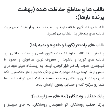
تالاب ها و مناطق حفاظت شده (بهشت
پرنده بازها):
اگه به پرنده نگری علاقه دارید و از طبیعت بکر و آروم لذت می برید،
تالاب های پلدختر یه انتخاب بی نظیره.
تالاب های پلدختر (گوریا و دلغونه و بقیه رفقا):
پلدختر ۱۱ تا تالاب داره که بعضیاشون فصلی و بعضیا دائمی ان.
تالاب های گوریا و دلغونه از معروف ترین هاشونن و حدود ۱۰
کیلومتری جنوب پلدختر قرار گرفتن. اینجا یه زیستگاه خیلی مهم برای
بیش از ۱۵ گونه پرنده مهاجره، مثل چنگر، کشیم و غاز خاکستری. اگه
اهل پرنده نگری و عکاسی طبیعت هستید، اینجا می تونه ساعت ها
شما رو سرگرم کنه و حسابی بهتون آرامش بده.
پارک جنگلی رومشگان (ریه های سبز لرستان):
پارک جنگلی رومشگان، تو شهرستان رومشگان، یه جای سرسبز و