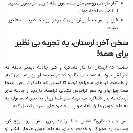
آثار تاریخی رو هم مثل چشمامون نگه داریم. خرابشون نکنید،
اینا میراث اجدادمونن.
قبل از سفر، حتماً پیش بینی آب وهوا رو چک کنید تا غافلگیر
نشید.
سخن آخر: لرستان، یه تجربه بی نظیر
برای همه!
خلاصه که لرستان، با غار کلماکره و کلی جاذبه دیدنی دیگه که
اطرافش داره، یه مقصد بی نظیره که هر سلیقه ای رو راضی می کنه.
از طبیعت گردهای ماجراجو گرفته تا کسایی که عاشق تاریخن، اینجا
همه چیز برای یه سفر فراموش نشدنی فراهمه. بازدید از جاذبه های
نزدیک به غار کلماکره می تونه سفر شما رو از یه تجربه معمولی به
یه ماجراجویی خارق العاده و پر از خاطره های شیرین تبدیل کنه.
پس چی منتظری؟ همین حالا برنامه ریزی سفرت رو شروع کن،
وسایلت رو جمع کن و خودت رو برای یه ماجراجویی هیجان انگیز تو