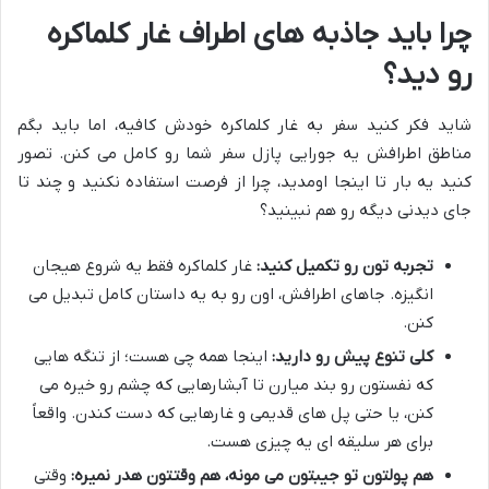
چرا باید جاذبه های اطراف غار کلماکره
رو دید؟
شاید فکر کنید سفر به غار کلماکره خودش کافیه، اما باید بگم
مناطق اطرافش یه جورایی پازل سفر شما رو کامل می کنن. تصور
کنید یه بار تا اینجا اومدید، چرا از فرصت استفاده نکنید و چند تا
جای دیدنی دیگه رو هم نبینید؟
تجربه تون رو تکمیل کنید:
غار کلماکره فقط یه شروع هیجان
انگیزه. جاهای اطرافش، اون رو به یه داستان کامل تبدیل می
کنن.
کلی تنوع پیش رو دارید:
اینجا همه چی هست؛ از تنگه هایی
که نفستون رو بند میارن تا آبشارهایی که چشم رو خیره می
کنن، یا حتی پل های قدیمی و غارهایی که دست کندن. واقعاً
برای هر سلیقه ای یه چیزی هست.
هم پولتون تو جیبتون می مونه، هم وقتتون هدر نمیره:
وقتی