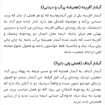
آبشار آفرینه (همیشه پرآب و دیدنی!):
آبشار آفرینه یکی از اون آبشارهاییه که تو هر فصلی از سال که برید،
حسابی پرآبه و حوضچه قشنگی هم داره. کنار جاده خرم آباد به
اندیمشک، نزدیک روستای ییلاقی افرینه، پیداش می کنید و دسترسی
بهش هم خیلی راحته. اینجا محل اتصال دو رودخونه چشمک و
آفرینه است که باعث شده آبشار همیشه پرآب باشه. یه جای عالی
برای پیک نیک و عکاسیه، فقط حواستون باشه تو فصول شلوغ ممکنه
کمی ازدحام جمعیت باشه.
آبشار آبتاف (فصلی ولی دلربا!):
آبشار آبتاف یه آبشار فصلیه که تو مسیر میمه به پهله زرین آباد
دهلران، نزدیک روستای زرآب قرار گرفته. این آبشار بیشتر تو فصول
بارندگی خودشو نشون میده و واقعاً دیدنیه. دو تا آبگیر بالا داره که
بعدش به رودخونه کشکان می ریزه. اگه تو فصل مناسب برید، می
تونید یه پیک نیک خانوادگی حسابی اینجا ترتیب بدید و از زیبایی
فصلیش لذت ببرید.